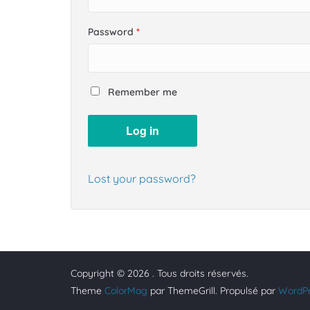
Password
*
Remember me
Log in
Lost your password?
Copyright © 2026
. Tous droits réservés.
Theme
ColorMag
par ThemeGrill. Propulsé par
WordP